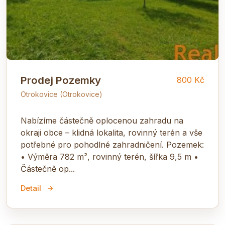
Prodej Pozemky
800 Kč
Otrokovice (Otrokovice)
Nabízíme částečně oplocenou zahradu na
okraji obce – klidná lokalita, rovinný terén a vše
potřebné pro pohodlné zahradničení. Pozemek:
• Výměra 782 m², rovinný terén, šířka 9,5 m •
Částečně op...
Detail