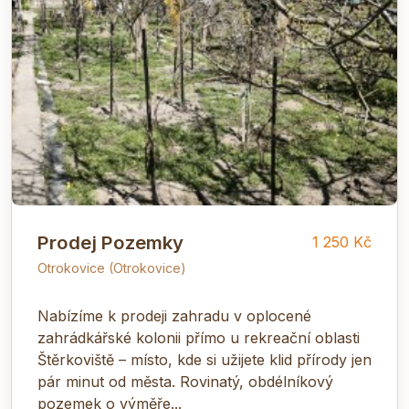
Prodej Pozemky
1 250 Kč
Otrokovice (Otrokovice)
Nabízíme k prodeji zahradu v oplocené
zahrádkářské kolonii přímo u rekreační oblasti
Štěrkoviště – místo, kde si užijete klid přírody jen
pár minut od města. Rovinatý, obdélníkový
pozemek o výměře...