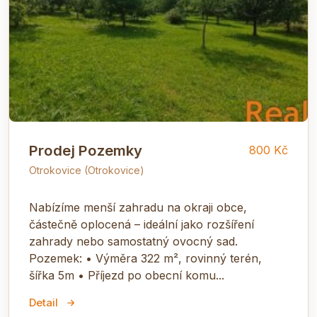
Prodej Pozemky
800 Kč
Otrokovice (Otrokovice)
Nabízíme menší zahradu na okraji obce,
částečně oplocená – ideální jako rozšíření
zahrady nebo samostatný ovocný sad.
Pozemek: • Výměra 322 m², rovinný terén,
šířka 5m • Příjezd po obecní komu...
Detail