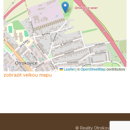
Leaflet
|
©
OpenStreetMap
contributors
zobrazit velkou mapu
© Reality Otrokovice 2026