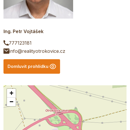
Ing. Petr Vojtášek
777123181
info@realityotrokovice.cz
Domluvit prohlídku
+
−